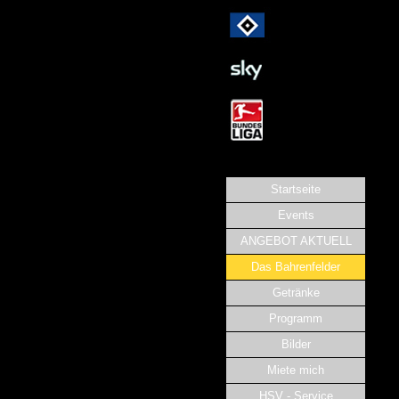
Startseite
Events
ANGEBOT AKTUELL
Das Bahrenfelder
Getränke
Programm
Bilder
Miete mich
HSV - Service