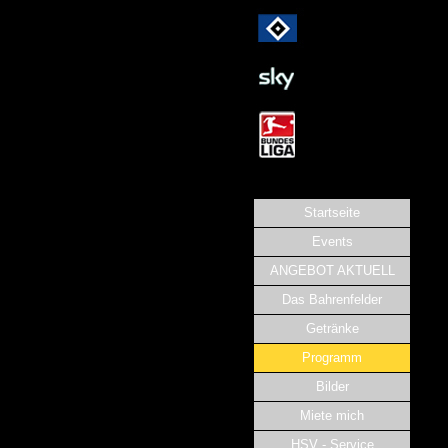
Startseite
Events
ANGEBOT AKTUELL
Das Bahrenfelder
Getränke
Programm
Bilder
Miete mich
HSV - Service